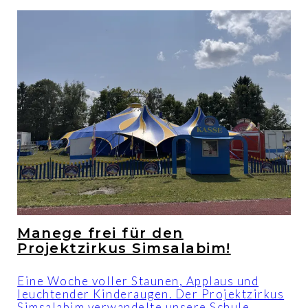
Manege frei für den
Projektzirkus Simsalabim!
Eine Woche voller Staunen, Applaus und
leuchtender Kinderaugen. Der Projektzirkus
Simsalabim verwandelte unsere Schule