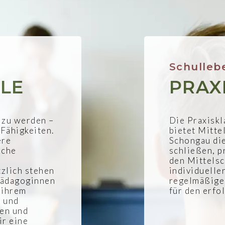
Schulleb
LE
PRAX
t zu werden –
Die Praxiskl
Fähigkeiten.
bietet Mitte
ere
Schongau die
iche
schließen, p
den Mittelsc
zlich stehen
individuelle
pädagoginnen
regelmäßigen
 ihrem
für den erfo
n und
nen und
ir eine