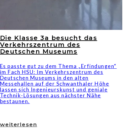
Die Klasse 3a besucht das
Verkehrszentrum des
Deutschen Museums
Es passte gut zu dem Thema „Erfindungen“
im Fach HSU: Im Verkehrszentrum des
Deutschen Museums in den alten
Messehallen auf der Schwanthaler Höhe
lassen sich Ingenieurskunst und geniale
Technik-Lösungen aus nächster Nähe
bestaunen.
weiterlesen